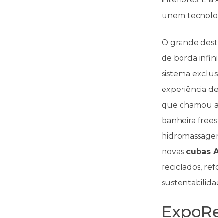
unem tecnologi
O grande dest
de borda infin
sistema exclu
experiência d
que chamou at
banheira free
hidromassagem
novas
cubas A
reciclados, r
sustentabilida
ExpoRe