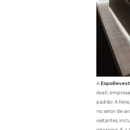
A
ExpoRevest
Axell, empresa
padrão. A feir
no setor de ar
visitantes, in
interiores. E 