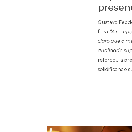
presenç
Gustavo Fedde
feira:
“A recepç
claro que o m
qualidade supe
reforçou a pre
solidificando 