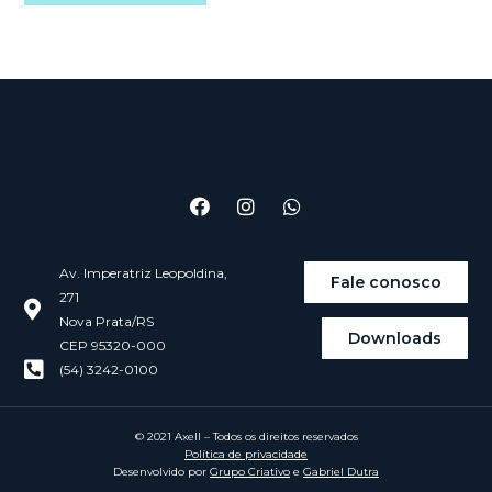
Av. Imperatriz Leopoldina,
Fale conosco
271
Nova Prata/RS
Downloads
CEP 95320-000
(54) 3242-0100
© 2021 Axell – Todos os direitos reservados
Política de privacidade
Desenvolvido por
Grupo Criativo
e
Gabriel Dutra