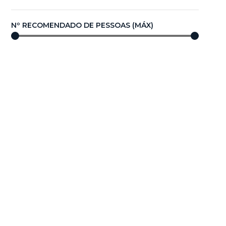
Nº RECOMENDADO DE PESSOAS (MÁX)
0
—
100
COMPRIMENTO/DIÂMETRO (m)
0,00
—
100,00
Compare agora