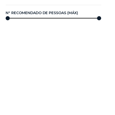
Nº RECOMENDADO DE PESSOAS (MÁX)
0
—
100
COMPRIMENTO/DIÂMETRO (m)
0,00
—
100,00
Compare agora