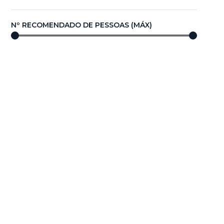
Nº RECOMENDADO DE PESSOAS (MÁX)
0
—
100
COMPRIMENTO/DIÂMETRO (m)
0,00
—
100,00
Compare agora