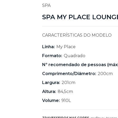
SPA
SPA MY PLACE LOUNG
CARACTERÍSTICAS DO MODELO
Linha:
My Place
Formato:
Quadrado
Nº recomendado de pessoas (máx)
Comprimento/Diâmetro:
200cm
Largura:
201cm
Altura:
84,5cm
Volume:
910L
TRAVESSEIROS NAS CORES
: grafite ou branco