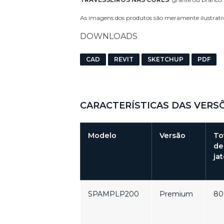
As imagens dos produtos são meramente ilustrativa
DOWNLOADS
CAD
REVIT
SKETCHUP
PDF
CARACTERÍSTICAS DAS VERS
Modelo
Versão
To
de
ja
SPAMPLP200
Premium
80