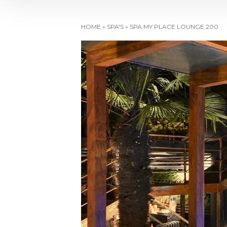
HOME
»
SPA'S
»
SPA MY PLACE LOUNGE 200