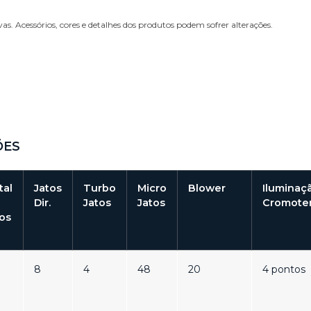
s. Acessórios, cores e detalhes dos produtos podem sofrer alterações.
ÕES
tal
Jatos
Turbo
Micro
Blower
Iluminaç
Dir.
Jatos
Jatos
Cromoter
tos
8
4
48
20
4 pontos