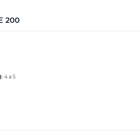
E 200
:
4 a 5