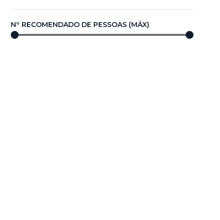
Nº RECOMENDADO DE PESSOAS (MÁX)
0
—
100
COMPRIMENTO/DIÂMETRO (m)
0,00
—
100,00
Compare agora