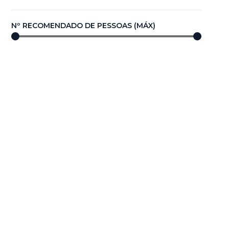
Nº RECOMENDADO DE PESSOAS (MÁX)
0
—
100
COMPRIMENTO/DIÂMETRO (m)
0,00
—
100,00
Compare agora