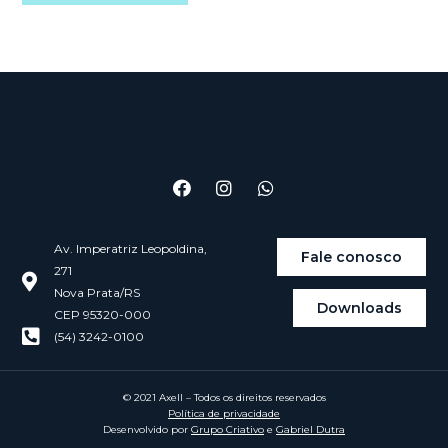
Av. Imperatriz Leopoldina,
Fale conosco
271
Nova Prata/RS
Downloads
CEP 95320-000
(54) 3242-0100
© 2021 Axell – Todos os direitos reservados
Política de privacidade
Desenvolvido por
Grupo Criativo
e
Gabriel Dutra