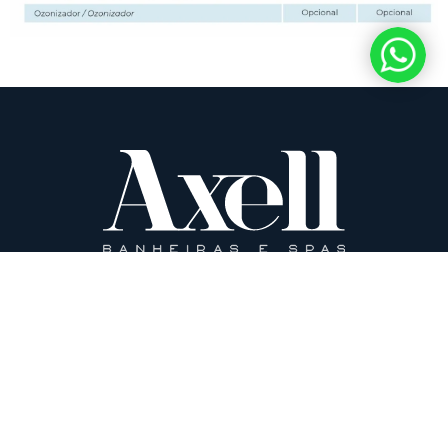
Av. Imperatriz Leopoldina,
Fale conosco
271
Nova Prata/RS
Downloads
CEP 95320-000
(54) 3242-0100