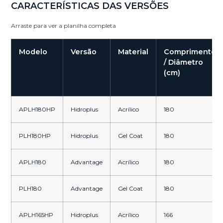
CARACTERÍSTICAS DAS VERSÕES
Arraste para ver a planilha completa
Modelo
Versão
Material
Comprimento
/ Diâmetro
(cm)
APLH180HP
Hidroplus
Acrílico
180
PLH180HP
Hidroplus
Gel Coat
180
APLH180
Advantage
Acrílico
180
PLH180
Advantage
Gel Coat
180
APLH165HP
Hidroplus
Acrílico
166